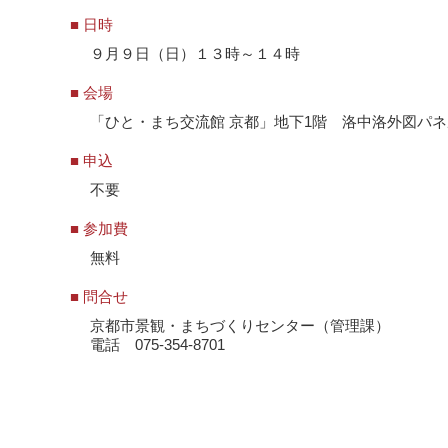
■ 日時
９月９日（日）１３時～１４時
■ 会場
「ひと・まち交流館 京都」地下1階 洛中洛外図パ
■ 申込
不要
■ 参加費
無料
■ 問合せ
京都市景観・まちづくりセンター（管理課）
電話 075-354-8701