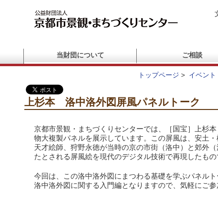
当財団について
ご相談
トップページ
>
イベント
上杉本 洛中洛外図屏風パネルトーク
京都市景観・まちづくりセンターでは、［国宝］上杉本
物大複製パネルを展示しています。この屏風は、安土・
天才絵師、狩野永徳が当時の京の市街（洛中）と郊外（
たとされる屏風絵を現代のデジタル技術で再現したもの
今回は、この洛中洛外図にまつわる基礎を学ぶパネルト
洛中洛外図に関する入門編となりますので、気軽にご参