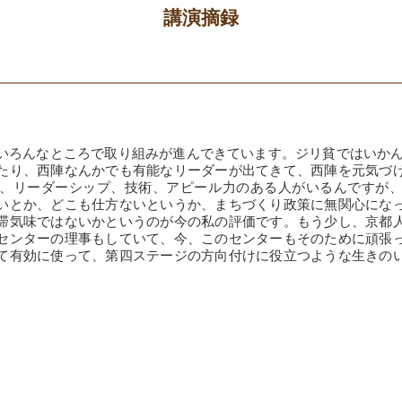
講演摘録
いろんなところで取り組みが進んできています。ジリ貧ではいかん
たり、西陣なんかでも有能なリーダーが出てきて、西陣を元気づ
、リーダーシップ、技術、アピール力のある人がいるんですが
いとか、どこも仕方ないというか、まちづくり政策に無関心にな
滞気味ではないかというのが今の私の評価です。もう少し、京都
センターの理事もしていて、今、このセンターもそのために頑張
て有効に使って、第四ステージの方向付けに役立つような生きの