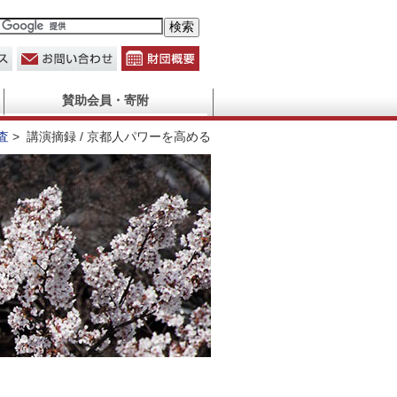
賛助会員・寄附
査
>
講演摘録 / 京都人パワーを高める