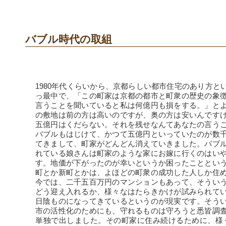
バブル時代の取組
1980年代くらいから、京都らしい都市住宅のあり方
っ最中で、「この町家は京都の都市と町衆の歴史の象
言うことを聞いていると私は何億円も損をする。」と
の敷地は前の方は高いのですが、奥の方は安いんです
五億円はくだらない。それを残せなんてあなたの言う
バブルもはじけて、かつて五億円といっていたのが数
てきまして、町家がどんどん消えていきました。バブ
れている娘さんは町家のような家にお嫁に行くのはい
す。地価が下がったのが幸いというか困ったこととい
町とか新町とかは、よほどの町衆の成功した人しか住
今では、二千五百万円のマンションもあって、そうい
どう迎え入れるか、様々なはたらきかけが試みられて
日陰ものになってきているというのが現実です。そう
市の活性化のためにも、守れるものは守ろうと悉皆調
単独で出しました。その町家に住み続けるために、様