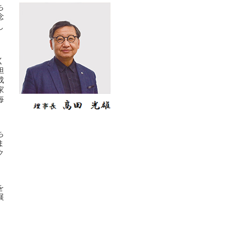
ち
念
し
く
担
成
家
毎
ち
ま
ク
を
展