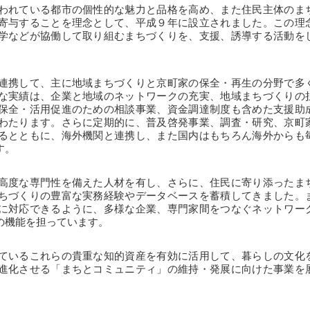
われている都市の個性的な魅力と品格を高め、また住民主体のま
寄与することを理念として、平成９年に設立されました。この理
学などが協働して取り組むまちづくりを、支援、誘導する活動を
連携して、主に地域まちづくりと京町家の保全・再生の分野で多
な実績は、企業と地域のネットワークの充実、地域まちづくりの
保全・活用促進のための相談事業、資金調達制度も含めた支援助
わたります。さらに定期的に、普及啓発事業、調査・研究、京町
るとともに、海外機関と連携し、また国内はもちろん海外からも
す。
高度な専門性を備えた人材を有し、さらに、住民に寄り添ったま
ちづくりの豊富な実務経験やデータベースを蓄積してきました。
に対応できるように、多様な企業、専門家間をつなぐネットワー
の機能を担っています。
ているこれらの貴重な知的資産を有効に活用して、暮らしの文化
進化させる「まちとコミュニティ」の維持・発展に向けた事業を