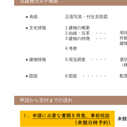
京建物カルテ概要
● 表紙
正面写真・付近見取図
● 文化情報
1 建物の概要
地
2 由緒・沿革 ・・・
外
3 建物の特徴 ・・・
建
4 考察
● 建物情報
5 現況調査 ・・・・
適
（
● 図面
6 図面 ・・・・・・
配
申請から交付までの流れ